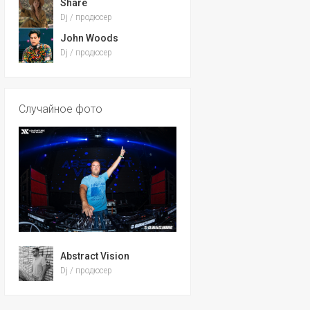
Share
Dj / продюсер
John Woods
Dj / продюсер
Случайное фото
Abstract Vision
Dj / продюсер