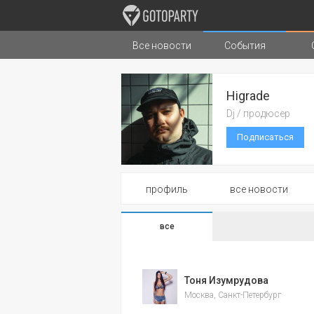
Все новости
События
Города
Музыка
Типы стран
Higrade
Dj / продюсер
Подписаться
профиль
все новости
все
Тоня Изумрудова
Москва, Санкт-Петербург