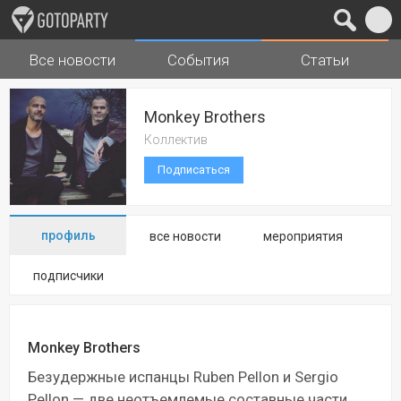
Все новости
События
Статьи
Города
Музыка
Monkey Brothers
Коллектив
Подписаться
профиль
все новости
мероприятия
подписчики
Monkey Brothers
Безудержные испанцы Ruben Pellon и Sergio
Pellon — две неотъемлемые составные части