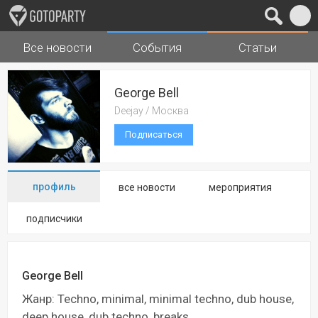
Все новости
События
Статьи
Города
Музыка
George Bell
Deejay / Москва
Подписаться
профиль
все новости
мероприятия
подписчики
George Bell
Жанр: Techno, minimal, minimal techno, dub house,
deep house, dub techno, breaks