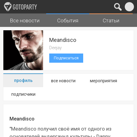
Все новости
События
Статьи
Города
Музыка
Meandisco
Deejay
Подписаться
профиль
все новости
мероприятия
подписчики
Meandisco
"Meandisco получил своё имя от одного из
основателей андергаунд культуры - Danny