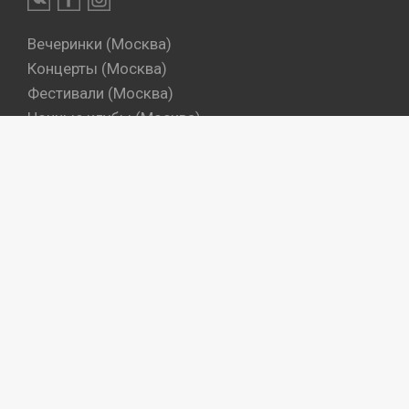
Вечеринки (Москва)
Концерты (Москва)
Фестивали (Москва)
Ночные клубы (Москва)
Бары (Москва)
Dj's (Москва)
Вечеринки (Санкт-Петербург)
Концерты (Санкт-Петербург)
Фестивали (Санкт-Петербург)
Ночные клубы (Санкт-Петербург)
Бары (Санкт-Петербург)
Dj's (Санкт-Петербург)
Места
Артисты
Промокоманды