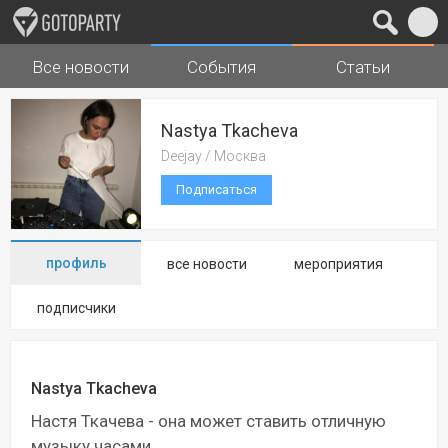
Все новости
События
Статьи
Города
Музыка
Nastya Tkacheva
Deejay / Москва
Подписаться
профиль
все новости
мероприятия
подписчики
Nastya Tkacheva
Настя Ткачева - она может ставить отличную
музыку часами.