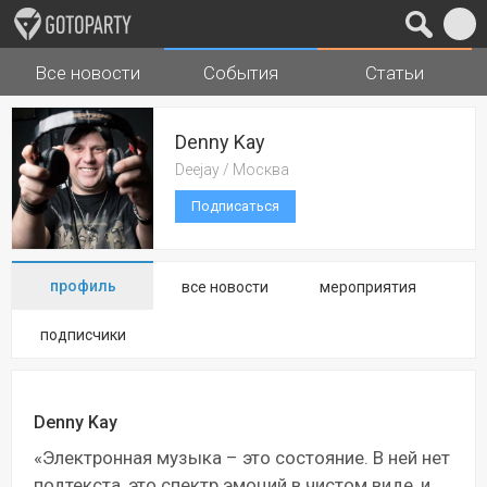
Все новости
События
Статьи
Города
Музыка
Denny Kay
Deejay / Москва
Подписаться
профиль
все новости
мероприятия
подписчики
Denny Kay
«Электронная музыка – это состояние. В ней нет
подтекста, это спектр эмоций в чистом виде, и