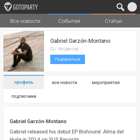
Все новости
События
Статьи
Города
Музыка
Gabriel Garzón-Montano
Dj / продюсер
Подписаться
профиль
все новости
мероприятия
подписчики
Gabriel Garzón-Montano
Gabriel released his debut EP Bishouné: Alma del
Huila in 2014 on SUS Records.