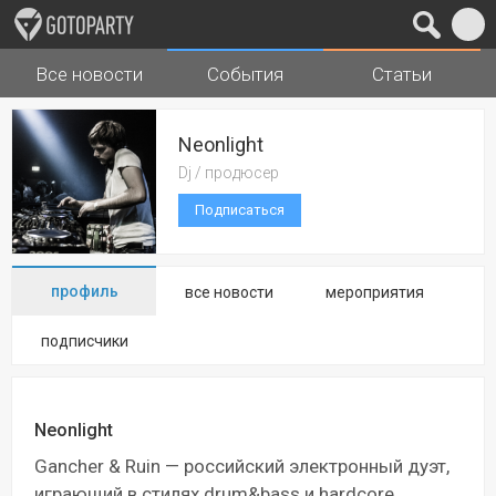
Все новости
События
Статьи
Города
Музыка
Neonlight
Dj / продюсер
Подписаться
профиль
все новости
мероприятия
подписчики
Neonlight
Gancher & Ruin — российский электронный дуэт,
играющий в стилях drum&bass и hardcore.