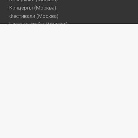
Концерты (Москва)
Фестивали (Москва)
Ночные клубы (Москва)
Бары (Москва)
Dj's (Москва)
Вечеринки (Санкт-Петербург)
Концерты (Санкт-Петербург)
Фестивали (Санкт-Петербург)
Ночные клубы (Санкт-Петербург)
Бары (Санкт-Петербург)
Dj's (Санкт-Петербург)
Места
Артисты
Промокоманды
Объекты