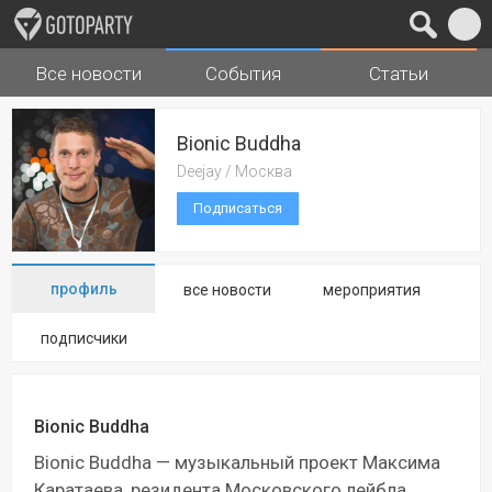
Все новости
События
Статьи
Города
Музыка
Bionic Buddha
Deejay / Москва
Подписаться
профиль
все новости
мероприятия
подписчики
Bionic Buddha
Bionic Buddha — музыкальный проект Максима
Каратаева, резидента Московского лейбла