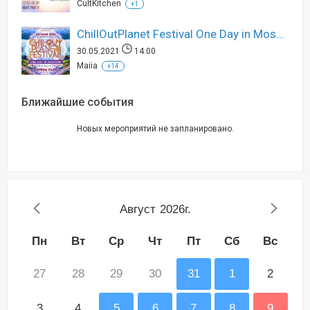
CultKitchen
+1
ChillOutPlanet Festival One Day in Moscow
30.05.2021
14:00
Maiia
+14
Ближайшие события
Новых мероприятий не запланировано.
Август
2026г.
Пн
Вт
Ср
Чт
Пт
Сб
Вс
27
28
29
30
31
1
2
3
4
5
6
7
8
9