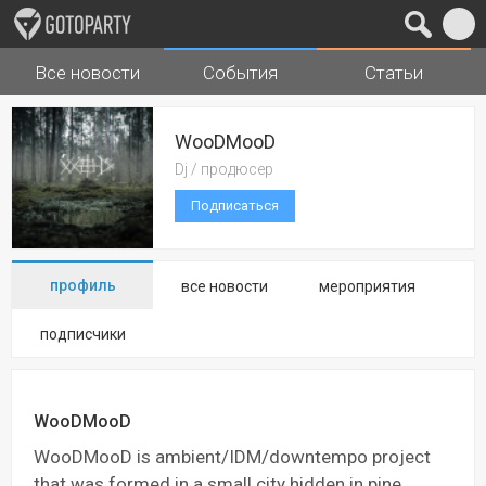
Все новости
События
Статьи
Города
Музыка
WooDMooD
Dj / продюсер
Подписаться
профиль
все новости
мероприятия
подписчики
WooDMooD
WooDMooD is ambient/IDM/downtempo project
that was formed in a small city hidden in pine