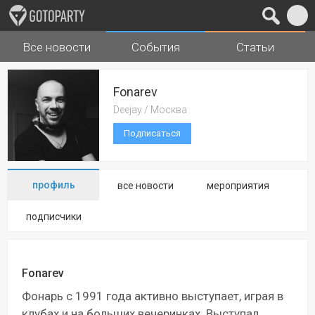
Все новости
События
Статьи
Города
Музыка
Fonarev
Deejay / Москва
Подписаться
профиль
все новости
мероприятия
подписчики
Fonarev
Фонарь с 1991 года активно выступает, играя в
клубах и на больших вечеринках. Выступал