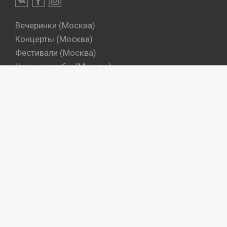
Вечеринки (Москва)
Концерты (Москва)
Фестивали (Москва)
Ночные клубы (Москва)
Бары (Москва)
Dj's (Москва)
Вечеринки (Санкт-Петербург)
Концерты (Санкт-Петербург)
Фестивали (Санкт-Петербург)
Ночные клубы (Санкт-Петербург)
Бары (Санкт-Петербург)
Dj's (Санкт-Петербург)
Места
Артисты
Промокоманды