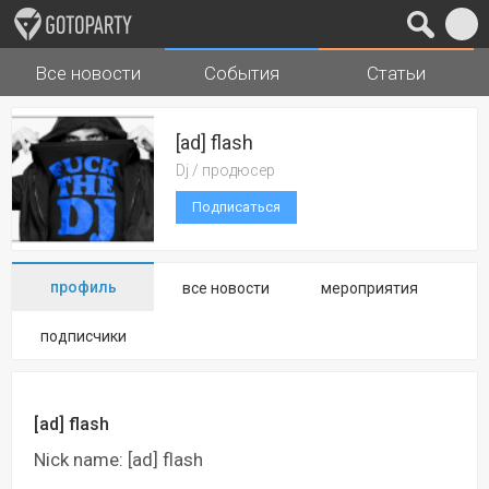
Все новости
События
Статьи
Города
Музыка
[ad] flash
Dj / продюсер
Подписаться
профиль
все новости
мероприятия
подписчики
[ad] flash
Nick name: [ad] flash