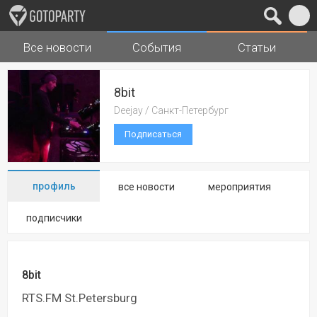
Все новости
События
Статьи
Города
Музыка
8bit
Deejay / Санкт-Петербург
Подписаться
профиль
все новости
мероприятия
подписчики
8bit
RTS.FM St.Petersburg