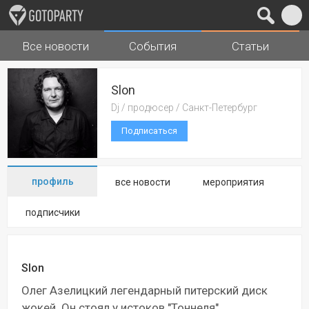
Все новости
События
Статьи
Города
Музыка
Slon
Dj / продюсер / Санкт-Петербург
Подписаться
профиль
все новости
мероприятия
подписчики
Slon
Олег Азелицкий легендарный питерский диск
жокей. Он стоял у истоков "Тоннеля"