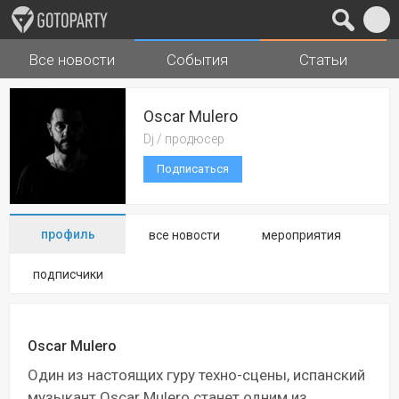
Все новости
События
Статьи
Города
Музыка
Oscar Mulero
Dj / продюсер
Подписаться
профиль
все новости
мероприятия
подписчики
Oscar Mulero
Один из настоящих гуру техно-сцены, испанский
музыкант Oscar Mulero станет одним из