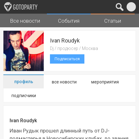
Все новости
События
Статьи
Города
Музыка
Ivan Roudyk
Dj / продюсер / Москва
Подписаться
профиль
все новости
мероприятия
подписчики
Ivan Roudyk
Иван Рудык прошел длинный путь от DJ-
подмастерья в Новосибирских клубах, до звания