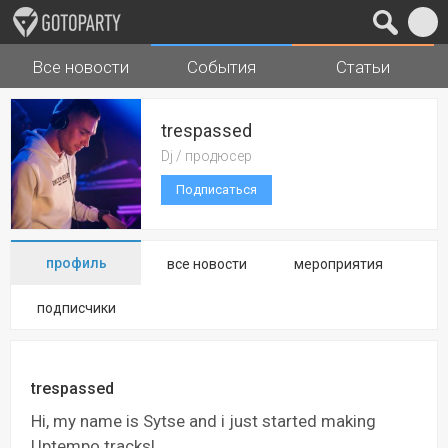
Все новости
События
Статьи
Города
Музыка
trespassed
Dj / продюсер
Подписаться
профиль
все новости
мероприятия
подписчики
trespassed
Hi, my name is Sytse and i just started making
Uptempo tracks!