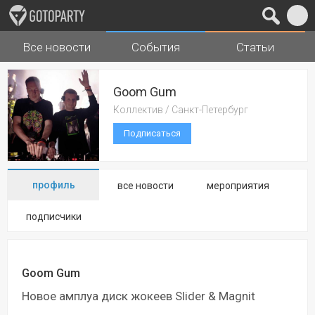
Все новости
События
Статьи
Города
Музыка
Goom Gum
Коллектив / Санкт-Петербург
Подписаться
профиль
все новости
мероприятия
подписчики
Goom Gum
Новое амплуа диск жокеев Slider & Magnit