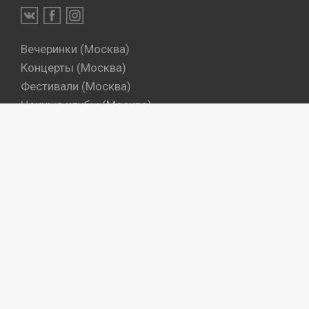
Вечеринки (Москва)
Концерты (Москва)
Фестивали (Москва)
Ночные клубы (Москва)
Бары (Москва)
Dj's (Москва)
Вечеринки (Санкт-Петербург)
Концерты (Санкт-Петербург)
Фестивали (Санкт-Петербург)
Ночные клубы (Санкт-Петербург)
Бары (Санкт-Петербург)
Dj's (Санкт-Петербург)
Места
Артисты