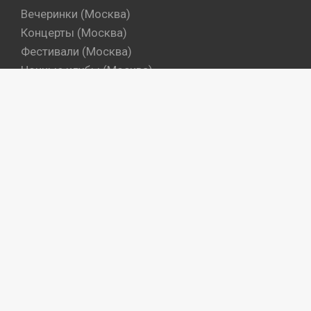
Вечеринки (Москва)
Концерты (Москва)
Фестивали (Москва)
Ночные клубы (Москва)
Бары (Москва)
Dj's (Москва)
Вечеринки (Санкт-Петербург)
Концерты (Санкт-Петербург)
Фестивали (Санкт-Петербург)
Ночные клубы (Санкт-Петербург)
Бары (Санкт-Петербург)
Dj's (Санкт-Петербург)
Места
Артисты
Промокоманды
Объекты