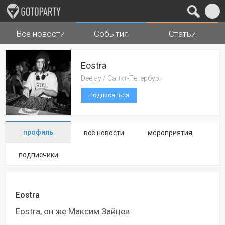
Все новости
События
Статьи
Города
Музыка
Eostra
Deejay / Санкт-Петербург
Подписаться
профиль
все новости
мероприятия
подписчики
Eostra
Eostra, он же Максим Зайцев