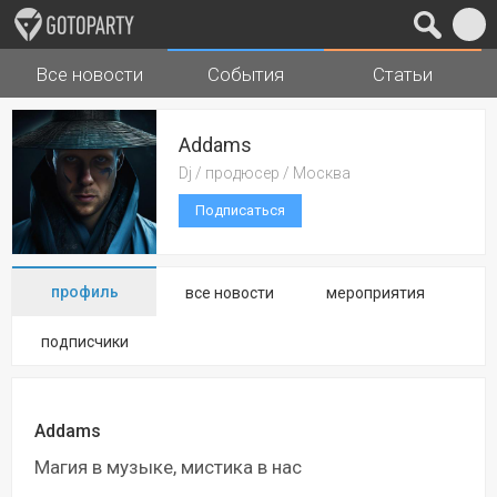
Все новости
События
Статьи
Города
Музыка
Addams
Dj / продюсер / Москва
Подписаться
профиль
все новости
мероприятия
подписчики
Addams
Магия в музыке, мистика в нас