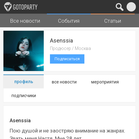
Все новости
События
Статьи
Города
Музыка
Asenssia
Продюсер / Москва
Подписаться
профиль
все новости
мероприятия
подписчики
Asenssia
Пою душой и не заостряю внимание на жанрах.
Звать меня Настя. Мне 28 лет.