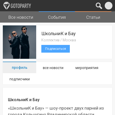
Все новости
События
Статьи
Города
Музыка
ШкольниК и Бау
Коллектив / Москва
Подписаться
профиль
все новости
мероприятия
подписчики
ШкольниК и Бау
«ШкольниК и Бау» — шоу-проект двух парней из
города Кольчугино Владимирской области.