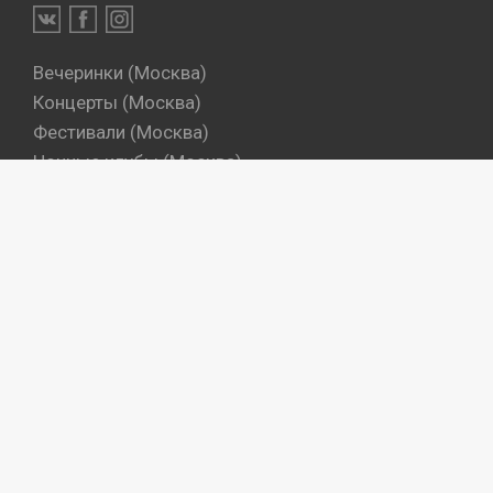
Вечеринки (Москва)
Концерты (Москва)
Фестивали (Москва)
Ночные клубы (Москва)
Бары (Москва)
Dj's (Москва)
Вечеринки (Санкт-Петербург)
Концерты (Санкт-Петербург)
Фестивали (Санкт-Петербург)
Ночные клубы (Санкт-Петербург)
Бары (Санкт-Петербург)
Dj's (Санкт-Петербург)
Места
Артисты