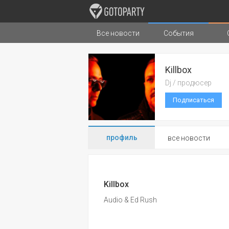
Все новости
События
Города
Музыка
Типы стран
Killbox
Dj / продюсер
Подписаться
профиль
все новости
Killbox
Audio & Ed Rush