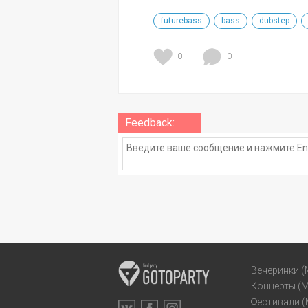
futurebass
bass
dubstep
0
0
Feedback:
Вечеринки (
Концерты (
Фестивали 