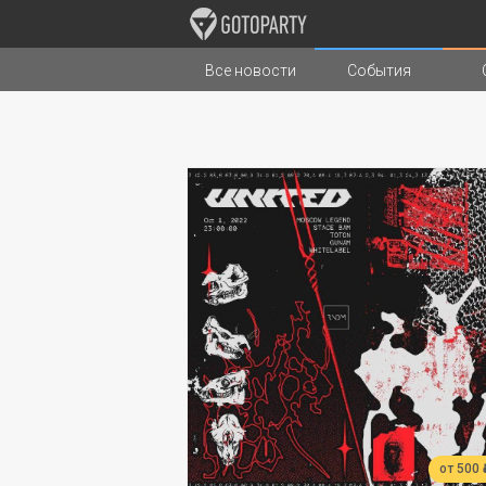
Все новости
События
Города
Музыка
Типы стран
от 500 