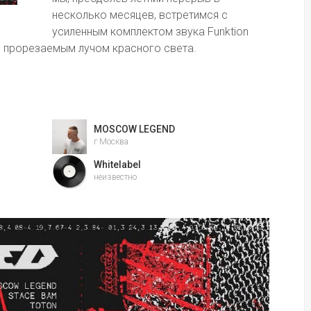
несколько месяцев, встретимся с 
усиленным комплектом звука Funktion 
 прорезаемым лучом красного света.
MOSCOW LEGEND
г Москва
Whitelabel
неизвестно