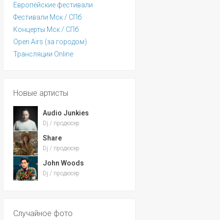
Европейские фестивали
Фестивали Мск / СПб
Концерты Мск / СПб
Open Airs (за городом)
Трансляции Online
Новые артисты
Audio Junkies
Dj / продюсер
Share
Dj / продюсер
John Woods
Dj / продюсер
Случайное фото