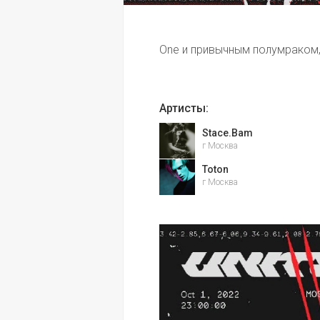
One и привычным полумраком,
Артисты:
Stace.Bam
г Москва
Toton
г Москва