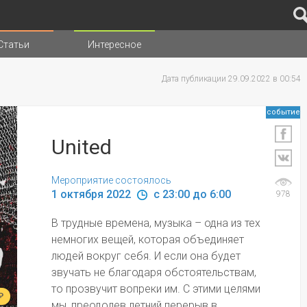
Статьи
Интересное
иц
Дата публикации 29.09.2022 в 00:54
событие
United
Мероприятие состоялось
1 октября 2022 
 c 23:00 до 6:00
978
В трудные времена, музыка – одна из тех 
немногих вещей, которая объединяет 
людей вокруг себя. И если она будет 
звучать не благодаря обстоятельствам, 
то прозвучит вопреки им. С этими целями 
₽
мы, преодолев летний перерыв в 