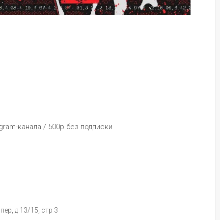
egram-канала / 500р без подписки
ер, д 13/15, стр 3