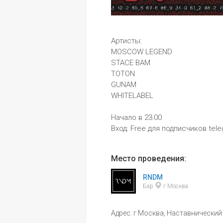
Артисты: 
MOSCOW LEGEND 
STACE BAM 
TOTON 
GUNAM 
WHITELABEL
Начало в 23:00
Вход: Free для подписчиков tel
Место проведения:
RNDM
Бар 
 г Москва
Адрес: г Москва, Наставнический п