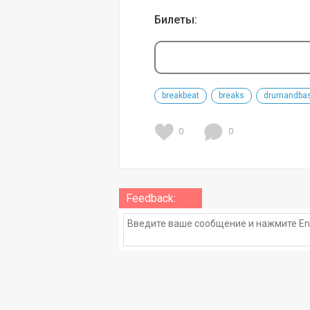
Билеты:
breakbeat
breaks
drumandba
0
0
Feedback: