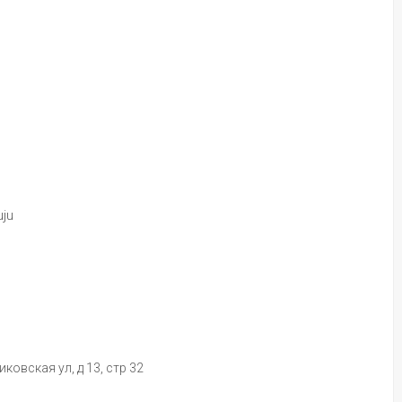
ju
овская ул, д 13, стр 32