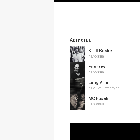
Артисты:
Kirill Boske
г Москва
Fonarev
г Москва
Long Arm
г Санкт-Петербург
MC Fusah
г Москва