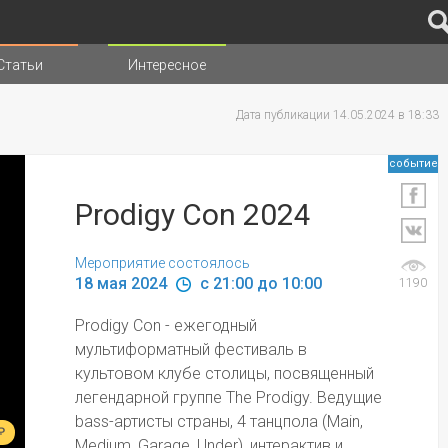
Статьи
Интересное
иц
Дата публикации 14.05.2024 в 18:33
событие
Prodigy Con 2024
Мероприятие состоялось
18 мая 2024 
 c 21:00 до 10:00
1190
Prodigy Con - ежегодный 
мультиформатный фестиваль в 
культовом клубе столицы, посвященный 
легендарной группе The Prodigy. Ведущие 
bass-артисты страны, 4 танцпола (Main, 
₽
Medium, Garage, Under), интерактив и 