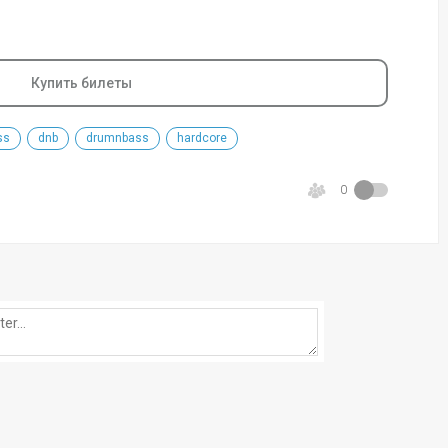
Купить билеты
ss
dnb
drumnbass
hardcore
0