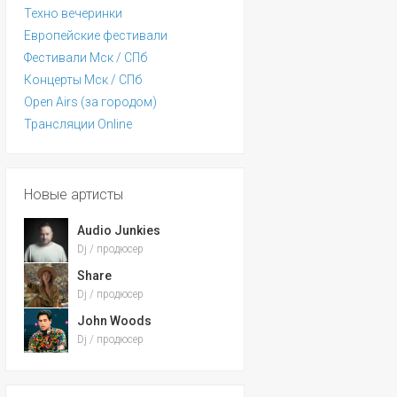
Техно вечеринки
Европейские фестивали
Фестивали Мск / СПб
Концерты Мск / СПб
Open Airs (за городом)
Трансляции Online
Новые артисты
Audio Junkies
Dj / продюсер
Share
Dj / продюсер
John Woods
Dj / продюсер