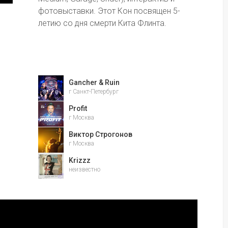
фотовыставки. Этот Кон посвящен 5-
летию со дня смерти Кита Флинта.
Gancher & Ruin
г Санкт-Петербург
Profit
г Москва
Виктор Строгонов
г Москва
Krizzz
неизвестно