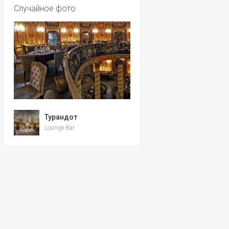
Случайное фото
Турандот
Lounge Bar