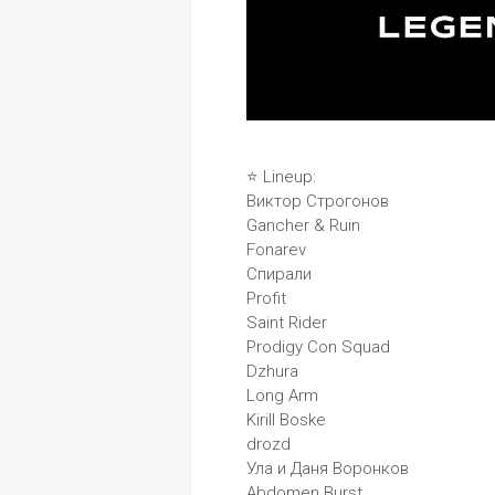
⭐️ Lineup:
Виктор Строгонов 
Gancher & Ruin
Fonarev 
Спирали 
Profit 
Saint Rider 
Prodigy Con Squad
Dzhura 
Long Arm 
Kirill Boske 
drozd 
Ула и Даня Воронков 
Abdomen Burst