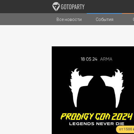
Все новости
События
Города
Музыка
Типы стран
от 1500 