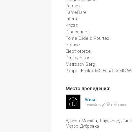
Earrapia 
FameFlare 
Interra
Krizzz 
Disqonnect 
Tome Clide & Pourtex 
Yreane 
Electroforce 
Dmitry Sirius 
Matrosov Serg 
Pimper Funk + MC Fusah и MC Wu
Место проведения:
Arma
Ночной клуб 
 г Москва
Адрес: г Москва, Шарикоподшипник
Метро: Дубровка