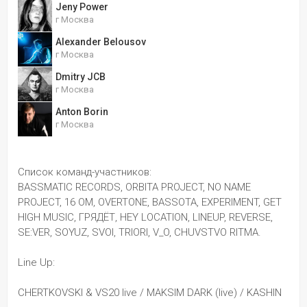
Jeny Power
г Москва
Alexander Belousov
г Москва
Dmitry JCB
г Москва
Anton Borin
г Москва
Список команд-участников:
BASSMATIC RECORDS, ORBITA PROJECT, NO NAME 
PROJECT, 16 OM, OVERTONE, BASSOTA, EXPERIMENT, GET 
HIGH MUSIC, ⁠ГРЯДЁТ, HEY LOCATION, LINEUP, ⁠REVERSE, 
SE:VER, ⁠SOYUZ, ⁠SVOI, TRIORI, V_O, CHUVSTVO RITMA.
Line Up:
CHERTKOVSKI & VS20 live / MAKSIM DARK (live) / KASHIN