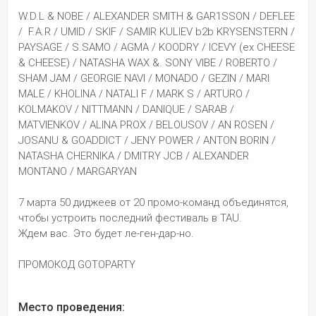
W.D.L & NOBE / ALEXANDER SMITH & GAR1SSON / DEFLEE 
/  F.A.R / UMID / SKIF / SAMIR KULIEV b2b KRYSENSTERN / 
PAYSAGE / S.SAMO / AGMA / KOODRY / ICEVY (ex CHEESE 
& CHEESE) / NATASHA WAX &. SONY VIBE / ROBERTO / 
SHAM JAM / GEORGIE NAVI / MONADO / GEZIN / MARI 
MALE / KHOLINA / NATALI F / MARK S / ARTURO / 
KOLMAKOV / NITTMANN / DANIQUE / SARAB / 
MATVIENKOV / ALINA PROX / BELOUSOV / AN ROSEN / 
JOSANU & GOADDICT / JENY POWER / ANTON BORIN / 
NATASHA CHERNIKA / DMITRY JCB / ALEXANDER 
MONTANO / MARGARYAN 
7 марта 50 диджеев от 20 промо-команд объединятся, 
чтобы устроить последний фестиваль в TAU.
Ждем вас. Это будет ле-ген-дар-но.
ПРОМОКОД GOTOPARTY
Место проведения: