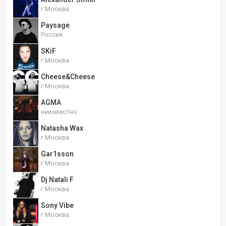
г Москва
Paysage
Россия
SKiF
г Москва
Cheese&Cheese
г Москва
AGMA
неизвестно
Natasha Wax
г Москва
Gar1sson
г Москва
Dj Natali F
г Москва
Sony Vibe
г Москва