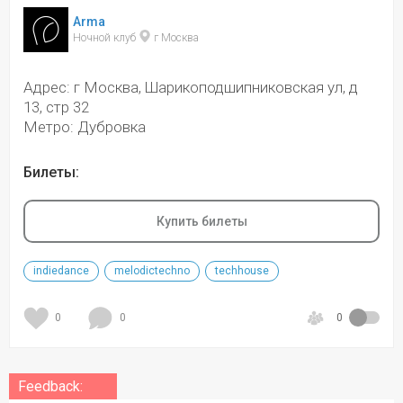
Arma
Ночной клуб 
 г Москва
Адрес: г Москва, Шарикоподшипниковская ул, д
13, стр 32
Метро: Дубровка
Билеты:
Купить билеты
indiedance
melodictechno
techhouse
0
0
0
Feedback: