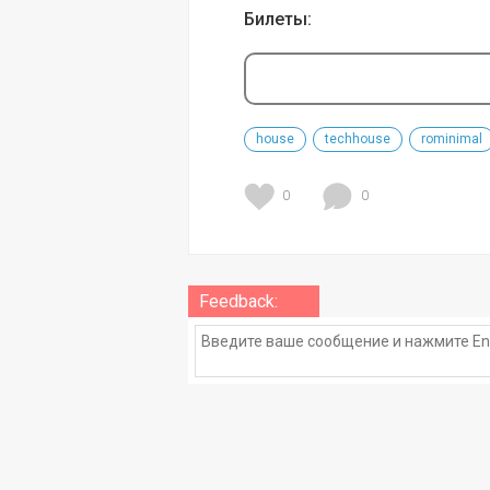
Билеты:
house
techhouse
rominimal
0
0
Feedback: