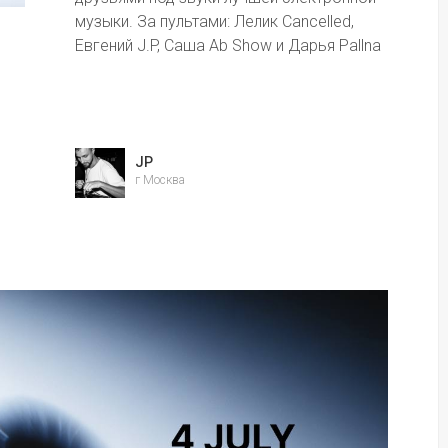
музыки. За пультами: Лелик Cancelled, 
Евгений J.P, Саша Ab Show и Дарья Pallna
JP
г Москва