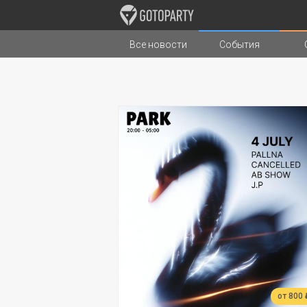
Все новости
События
Города
Музыка
Типы стран
от 800 