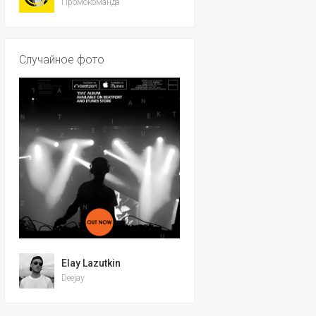
Промокоманда
Случайное фото
Elay Lazutkin
Deejay