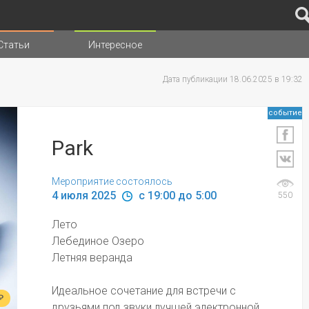
Статьи
Интересное
иц
Дата публикации 18.06.2025 в 19:32
событие
Park
Мероприятие состоялось
4 июля 2025 
 c 19:00 до 5:00
550
Лето
Лебединое Озеро
Летняя веранда 
Идеальное сочетание для встречи с 
₽
друзьями под звуки лучшей электронной 