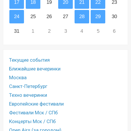
17
18
19
20
21
22
23
24
25
26
27
28
29
30
31
1
2
3
4
5
6
Текущие события
Ближайшие вечеринки
Москва
Санкт-Петербург
Техно вечеринки
Европейские фестивали
Фестивали Мск / СПб
Концерты Мск / СПб
Open Airs (за городом)