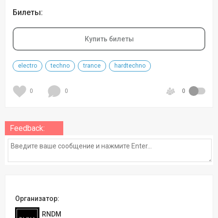
Билеты:
Купить билеты
electro
techno
trance
hardtechno
0
0
0
Feedback:
Организатор:
RNDM