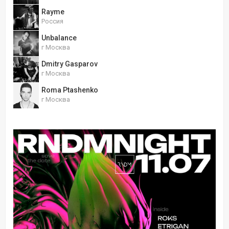
Rayme
Россия
Unbalance
г Москва
Dmitry Gasparov
г Москва
Roma Ptashenko
г Москва