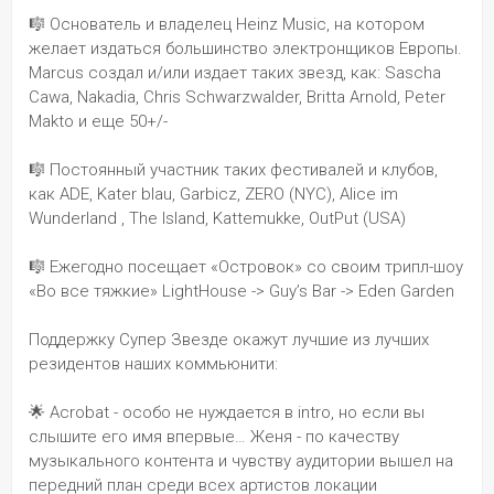
🎼 Основатель и владелец Heinz Music, на котором 
желает издаться большинство электронщиков Европы. 
Marcus создал и/или издает таких звезд, как: Sascha 
Cawa, Nakadia, Chris Schwarzwalder, Britta Arnold, Peter 
Makto и еще 50+/-
🎼 Постоянный участник таких фестивалей и клубов, 
как ADE, Kater blau, Garbicz, ZERO (NYC), Alice im 
Wunderland , The Island, Kattemukke, OutPut (USA)
🎼 Ежегодно посещает «Островок» со своим трипл-шоу 
«Во все тяжкие» LightHouse -> Guy’s Bar -> Eden Garden
Поддержку Супер Звезде окажут лучшие из лучших 
резидентов наших коммьюнити:
🌟 Acrobat - особо не нуждается в intro, но если вы 
слышите его имя впервые… Женя - по качеству 
музыкального контента и чувству аудитории вышел на 
передний план среди всех артистов локации 