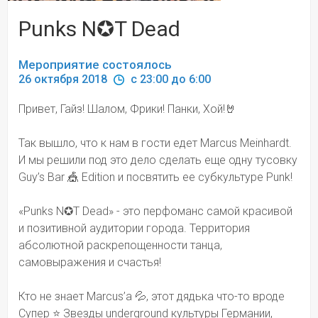
Punks N✪T Dead
Мероприятие состоялось
26 октября 2018 
 c 23:00 до 6:00
Привет, Гайз! Шалом, Фрики! Панки, Хой!🤘
Так вышло, что к нам в гости едет Marcus Meinhardt. 
И мы решили под это дело сделать еще одну тусовку 
Guy’s Bar 🎪 Edition и посвятить ее субкультуре Punk!
«Punks N✪T Dead» - это перфоманс самой красивой 
и позитивной аудитории города. Территория 
абсолютной раскрепощенности танца, 
самовыражения и счастья!
Кто не знает Marcus’a 💦, этот дядька что-то вроде 
Супер ⭐️ Звезды underground культуры Германии, 