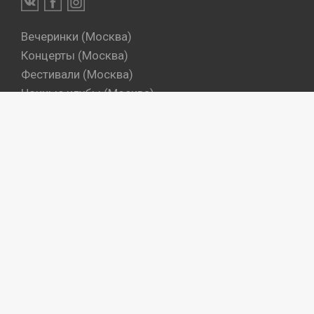
Вечеринки (Москва)
Концерты (Москва)
Фестивали (Москва)
Ночные клубы (Москва)
Бары (Москва)
Dj's (Москва)
Вечеринки (Санкт-Петербург)
Концерты (Санкт-Петербург)
Фестивали (Санкт-Петербург)
Ночные клубы (Санкт-Петербург)
Бары (Санкт-Петербург)
Dj's (Санкт-Петербург)
Места
Артисты
Промокоманды