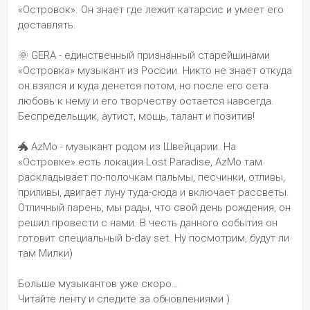
«Островок». Он знает где лежит катарсис и умеет его 
доставлять.
🌞 GERA - единственный признанный старейшинами 
«Островка» музыкант из России. Никто не знает откуда 
он взялся и куда денется потом, но после его сета 
любовь к нему и его творчеству остается навсегда. 
Беспредельщик, аутист, мощь, талант и позитив!
🐲 AzMo - музыкант родом из Швейцарии. На 
«Островке» есть локация Lost Paradise, AzMo там 
раскладывает по-полочкам пальмы, песчинки, отливы, 
приливы, двигает луну туда-сюда и включает рассветы. 
Отличный парень, мы рады, что свой день рождения, он 
решил провести с нами. В честь данного события он 
готовит специальный b-day set. Ну посмотрим, будут ли 
там Милки)
Больше музыкантов уже скоро… 
Читайте ленту и следите за обновлениями )