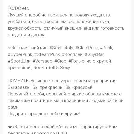
FC/DC etc. 
Лучший способ не париться по поводу входа это: 
улыбаться, быть в хорошем расположении духа, 
дружелюбность, отличный внешний вид или готовность 
раздеться догола.
✨Ваш внешний вид: #SexPistols, #GlamPunk, #Punk, 
#CyberPunk, #SteamPunk, #Косплей, #GuysBar, 
#SportШик, #Versace, #Сюр, #Голые !но с крутой 
прической!, Rock’n’Roll & Sexy.
ПОМНИТЕ: Вы являетесь украшением мероприятия! 
Вы звезды! Вы прекрасны! Вы красивы! 
Проявляйте себя, создавайте яркие образы вместе с 
такими же позитивными и красивыми людьми как и вы 
сами! 
Подарите праздник себе и другим!
💋«Вложитесь» в свой образ и мы гарантируем Вам 
бесплатный проход до 01:00!