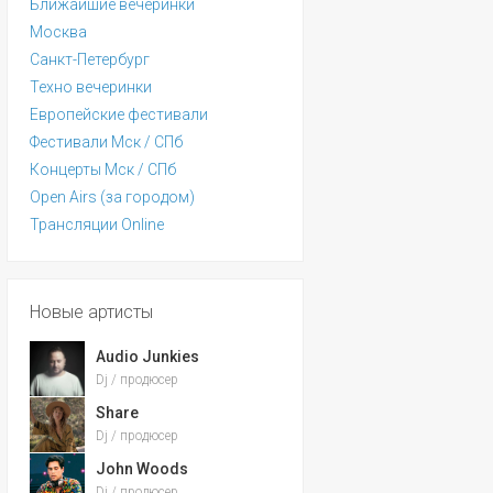
Ближайшие вечеринки
Москва
Санкт-Петербург
Техно вечеринки
Европейские фестивали
Фестивали Мск / СПб
Концерты Мск / СПб
Open Airs (за городом)
Трансляции Online
Новые артисты
Audio Junkies
Dj / продюсер
Share
Dj / продюсер
John Woods
Dj / продюсер