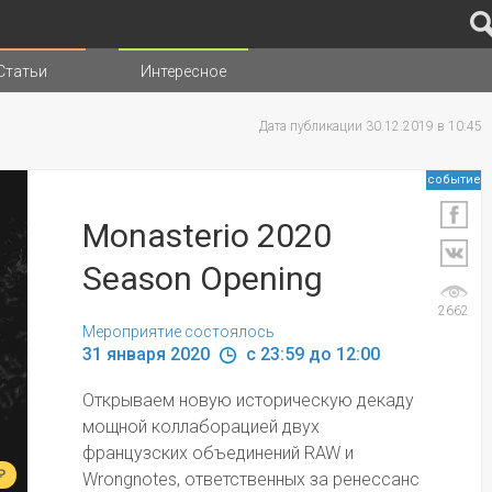
Статьи
Интересное
иц
Дата публикации 30.12.2019 в 10:45
событие
Monasterio 2020
Season Opening
2662
Мероприятие состоялось
31 января 2020 
 c 23:59 до 12:00
Открываем новую историческую декаду 
мощной коллаборацией двух 
французских объединений RAW и 
₽
Wrongnotes, ответственных за ренессанс 