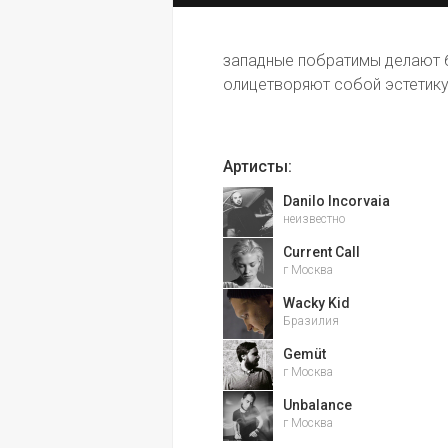
западные побратимы делают б
олицетворяют собой эстетику 
Артисты:
Danilo Incorvaia
неизвестно
Current Call
г Москва
Wacky Kid
Бразилия
Gemüt
г Москва
Unbalance
г Москва