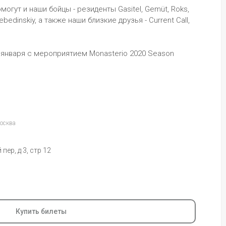
огут и наши бойцы - резиденты Gasitel, Gemüt, Roks, 
ebedinskiy, а также наши близкие друзья - Current Call, 
января с мероприятием Monasterio 2020 Season 
Москва
ер, д 3, стр 12
Купить билеты