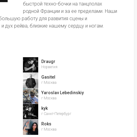
быстрой техно-бочки на танцполах 
родной Франции и за ее пределами. Наши 
ольшую работу для развития сцены и 
и дух рейва, близкие нашему сердцу и ногам.
Draugr
Норвегия
Gasitel
г Москва
Yaroslav Lebedinskiy
г Москва
kyk
г Санкт-Петербург
Roks
г Москва