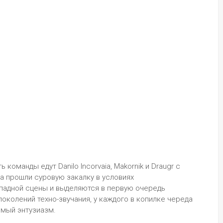
оманды едут Danilo Incorvaia, Makornik и Draugr с 
 прошли суровую закалку в условиях 
адной сцены и выделяются в первую очередь 
околений техно-звучания, у каждого в копилке череда 
мый энтузиазм.