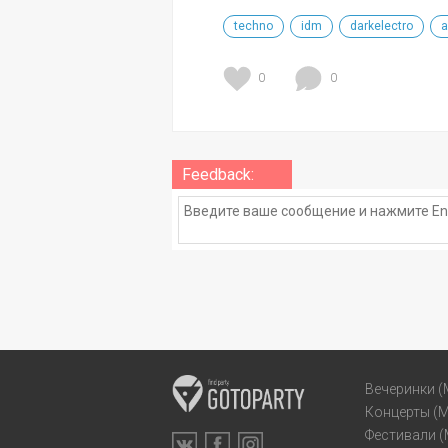
techno
idm
darkelectro
a
0
0
Feedback:
Вечеринки (
Концерты (
Фестивали 