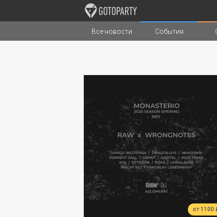
Все новости
События
Города
Музыка
Типы стран
от 1100 