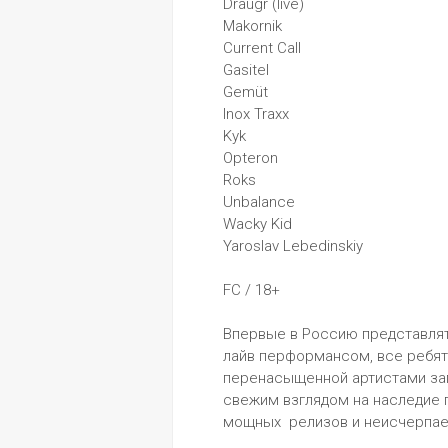
Draugr (live)
Makornik 
Current Call
Gasitel
Gemüt 
Inox Traxx
Kyk
Opteron
Roks
Unbalance
Wacky Kid
Yaroslav Lebedinskiy
FC / 18+
Впервые в Россию представлять к
лайв перформансом, все ребята
перенасыщенной артистами зап
свежим взглядом на наследие п
мощных  релизов и неисчерпае