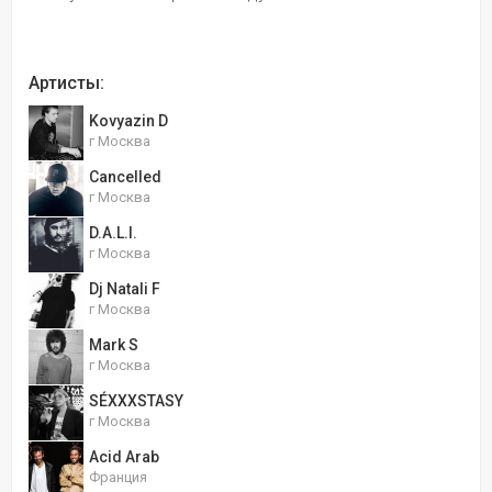
Артисты:
Kovyazin D
г Москва
Cancelled
г Москва
D.A.L.I.
г Москва
Dj Natali F
г Москва
Mark S
г Москва
SÉXXXSTASY
г Москва
Acid Arab
Франция