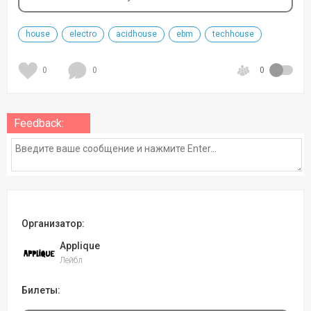
house
electro
acidhouse
ebm
techhouse
0
0
0
Feedback:
Организатор:
Applique
Лейбл
Билеты: