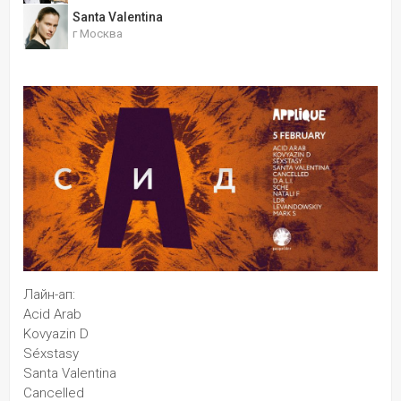
Santa Valentina
г Москва
Лайн-ап:
Acid Arab
Kovyazin D
Séxstasy
Santa Valentina
Cancelled