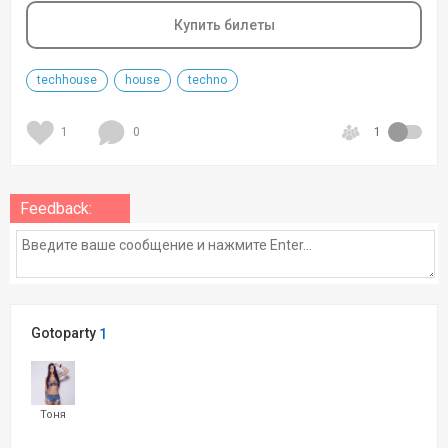
Купить билеты
techhouse
house
techno
1
0
1
Feedback:
Gotoparty
1
Тоня