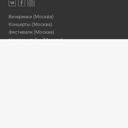
Вечеринки (Москва)
Концерты (Москва)
Фестивали (Москва)
Ночные клубы (Москва)
Бары (Москва)
Dj's (Москва)
Вечеринки (Санкт-Петербург)
Концерты (Санкт-Петербург)
Фестивали (Санкт-Петербург)
Ночные клубы (Санкт-Петербург)
Бары (Санкт-Петербург)
Dj's (Санкт-Петербург)
Места
Артисты
Промокоманды