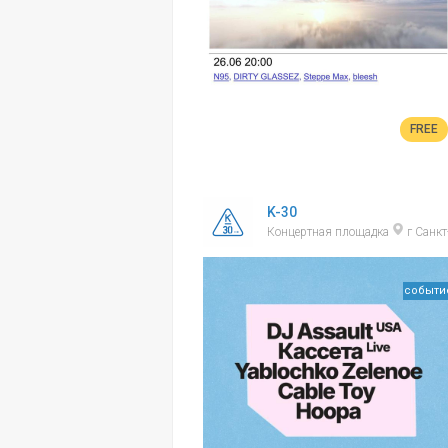
FREE
K-30
Концертная площадка
г Санкт
событи