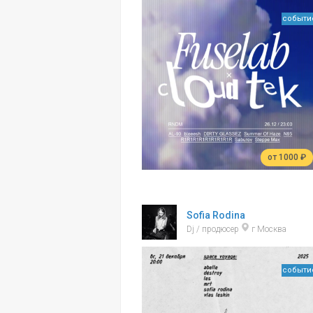
событи
от 1000 ₽
Sofia Rodina
Dj / продюсер
г Москва
событи