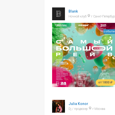
Blank
Ночной клуб
г Санкт-Петербур
событи
от 1800 ₽
Julia Konor
Dj / продюсер
г Москва