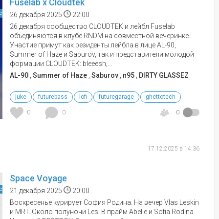
Fuselab x Cloudtek
е
26 декабря 2025
22:00
26 декабря сообщество CLOUDTEK и лейбл Fuselab
объединяются в клубе RNDM на совместной вечеринке.
Участие примут как резиденты лейбла в лице AL-90,
Summer of Haze и Saburov, так и представители молодой
формации CLOUDTEK: bleeesh,...
AL-90
,
Summer of Haze
,
Saburov
,
n95
,
DIRTY GLASSEZ
juke
futurebass
lofi
futuregarage
ghettotech
0
0
0
17.12.2025 в 14:36
Space Voyage
е
21 декабря 2025
20:00
Воскресенье курирует София Родина. На вечер Vlas Leskin
и MRT. Около полуночи Les. В прайм Abelle и Sofia Rodina.