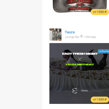
от 1500 ₽
Yauza
Lounge Bar
г Москва
событи
от 1500 ₽