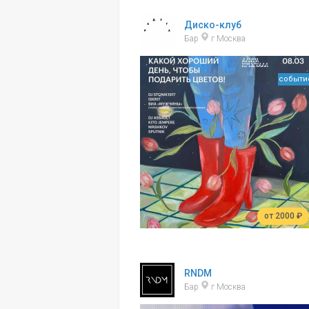
Диско-клуб
Бар
г Москва
событи
от 2000 ₽
RNDM
Бар
г Москва