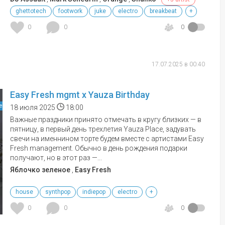
ghettotech
footwork
juke
electro
breakbeat
+
0
0
0
17.07.2025 в 00:40
Easy Fresh mgmt х Yauza Birthday
е
18 июля 2025
18:00
Важные праздники принято отмечать в кругу близких — в
пятницу, в первый день трехлетия Yauza Place, задувать
свечи на именнином торте будем вместе с артистами Easy
Fresh management. Обычно в день рождения подарки
получают, но в этот раз —...
Яблочко зеленое
,
Easy Fresh
house
synthpop
indiepop
electro
+
0
0
0