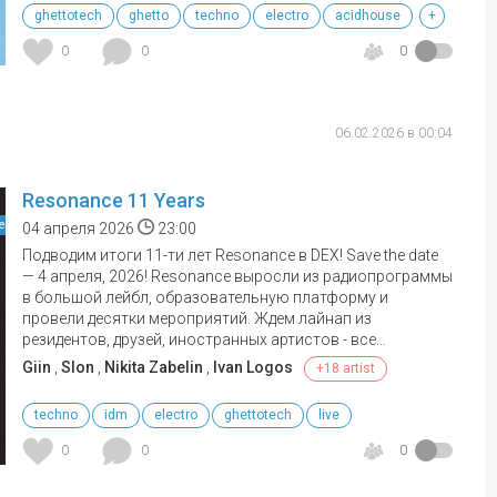
ghettotech
ghetto
techno
electro
acidhouse
+
0
0
0
06.02.2026 в 00:04
Resonance 11 Years
е
04 апреля 2026
23:00
Подводим итоги 11-ти лет Resonance в DEX! Save the date
— 4 апреля, 2026! Resonance выросли из радиопрограммы
в большой лейбл, образовательную платформу и
провели десятки мероприятий. Ждем лайнап из
резидентов, друзей, иностранных артистов - все...
Giin
,
Slon
,
Nikita Zabelin
,
Ivan Logos
+18 artist
techno
idm
electro
ghettotech
live
0
0
0