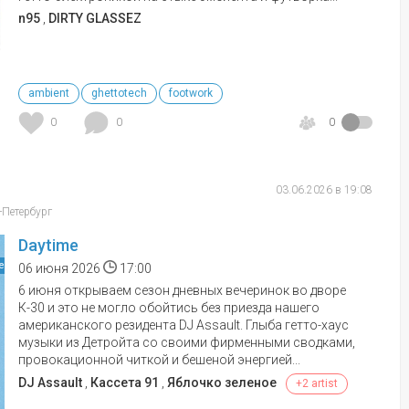
n95
,
DIRTY GLASSEZ
ambient
ghettotech
footwork
0
0
0
03.06.2026 в 19:08
-Петербург
Daytime
е
06 июня 2026
17:00
6 июня открываем сезон дневных вечеринок во дворе
К-30 и это не могло обойтись без приезда нашего
американского резидента DJ Assault. Глыба гетто-хаус
музыки из Детройта со своими фирменными сводками,
провокационной читкой и бешеной энергией...
DJ Assault
,
Кассета 91
,
Яблочко зеленое
+2 artist