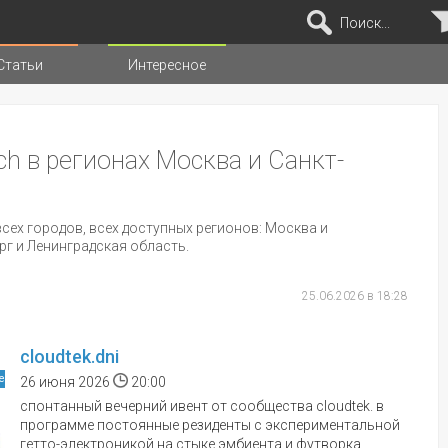
Поиск...
Статьи
Интересное
иц
ch в регионах Москва и Санкт-
сех городов, всех доступных регионов: Москва и
рг и Ленинградская область.
25.06.2026 в 18:28
cloudtek.dni
е
26 июня 2026
20:00
спонтанный вечерний ивент от сообщества cloudtek. в
программе постоянные резиденты с экспериментальной
гетто-электроникой на стыке эмбиента и футворка...