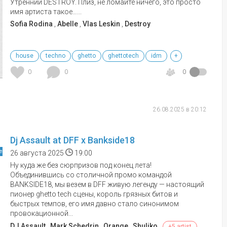
Утренний DESTROY. Плиз, не ломайте ничего, это просто
имя артиста такое…...
Sofia Rodina
,
Abelle
,
Vlas Leskin
,
Destroy
house
techno
ghetto
ghettotech
idm
+
0
0
0
26.08.2025 в 20:12
Dj Assault at DFF x Bankside18
е
26 августа 2025
19:00
Ну куда же без сюрпризов под конец лета!
Объединившись со столичной промо командой
BANKSIDE18, мы везем в DFF живую легенду — настоящий
пионер ghetto tech сцены, король грязных битов и
быстрых темпов, его имя давно стало синонимом
провокационной...
DJ Assault
,
Mark Schedrin
,
Orange
,
Shuliko
+5 artist