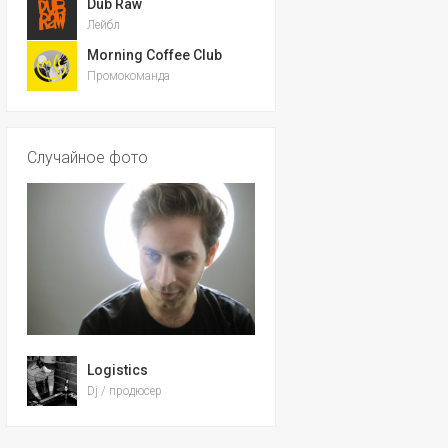
Dub Raw
Лейбл
Morning Coffee Club
Промокоманда
Случайное фото
Logistics
Dj / продюсер