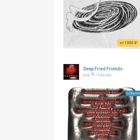
от 1000 ₽
Deep Fried Friends
Бар
г Москва
событи