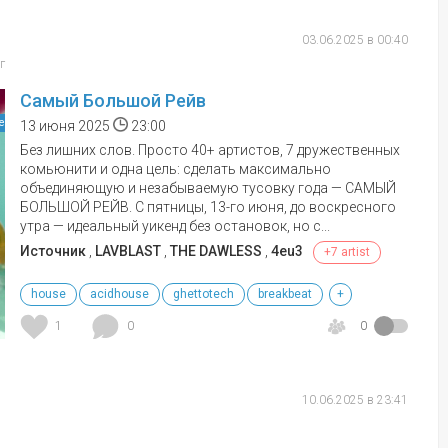
03.06.2025 в 00:40
г
Самый Большой Рейв
е
13 июня 2025
23:00
Без лишних слов. Просто 40+ артистов, 7 дружественных
комьюнити и одна цель: сделать максимально
объединяющую и незабываемую тусовку года — САМЫЙ
БОЛЬШОЙ РЕЙВ. С пятницы, 13-го июня, до воскресного
утра — идеальный уикенд без остановок, но с...
Источник
,
LAVBLAST
,
THE DAWLESS
,
4eu3
+7 artist
house
acidhouse
ghettotech
breakbeat
+
1
0
0
10.06.2025 в 23:41