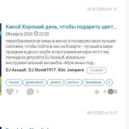
18.02.2026 в 01:31
Какой Хороший день, чтобы подарить цветов!
е
08 марта 2026
22:00
переобуваемся из зимы в весну! и полируем свои лучшие
сапожки, чтобы пойти в них на 8 марта —лучший в мире
праздник в диско-клубе. в программе вечера гетто-тек
легенда из детройта DJ Assault, вокально-
инструментальный ансамбль «Мужчины» под...
DJ Assault
,
DJ Stonik1917
,
Kito Jempere
+3 artist
house
ghettotech
ghetto
techno
breakbeat
+
0
0
0
08.12.2025 в 16:12