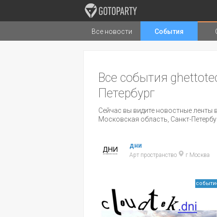
Все новости
События
Города
Музыка
Типы стран
Все события ghettote
Петербург
Сейчас вы видите новостные ленты в
Московская область, Санкт-Петербу
дни
Арт пространство
г Москва
событи