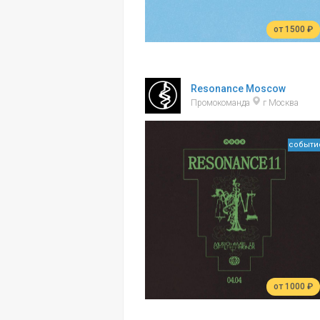
от 1500 ₽
Resonance Moscow
Промокоманда
г Москва
событи
от 1000 ₽