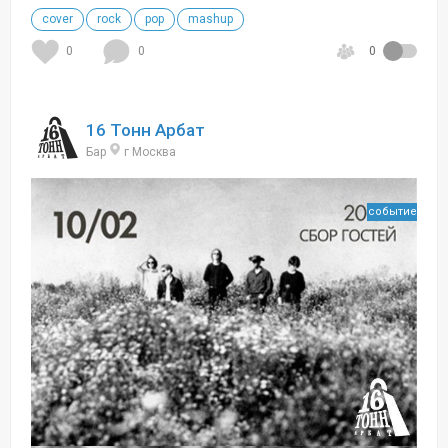
cover
rock
pop
mashup
0
0
0
16 Тонн Арбат
Бар
г Москва
событие