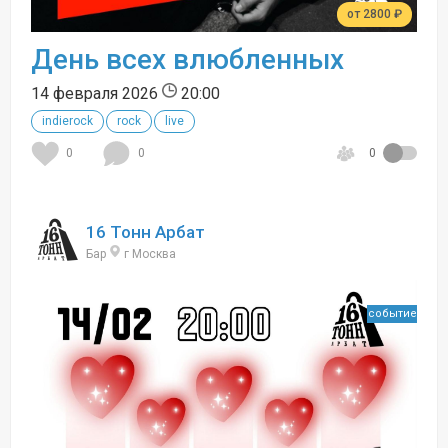
от 2800 ₽
День всех влюбленных
14 февраля 2026
20:00
indierock
rock
live
0
0
0
16 Тонн Арбат
Бар
г Москва
событие