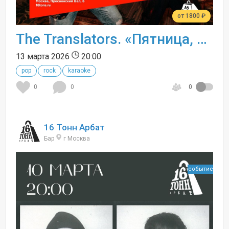
от 1800 ₽
The Translators. «Пятница, 13-е»
13 марта 2026
20:00
pop
rock
karaoke
0
0
0
16 Тонн Арбат
Бар
г Москва
событие