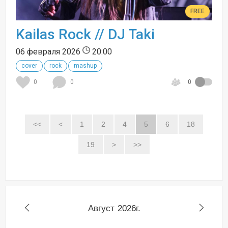
FREE
Kailas Rock // DJ Taki
06 февраля 2026
20:00
cover
rock
mashup
0
0
0
<<
<
1
2
4
5
6
18
19
>
>>
Август
2026г.