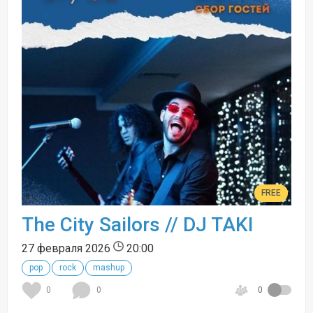
FREE
The City Sailors // DJ TAKI
27 февраля 2026
20:00
pop
rock
mashup
0
0
0