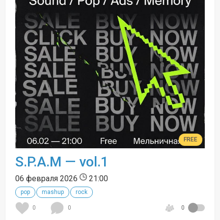
FREE
S.P.A.M — vol.1
06 февраля 2026
21:00
pop
mashup
rock
0
0
0