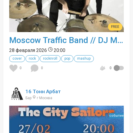
FREE
Moscow Traffic Band // DJ Mike Temoff
28 февраля 2026
20:00
cover
rock
rocknroll
pop
mashup
0
0
0
16 Тонн Арбат
Бар
г Москва
событие