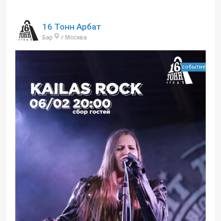
16 Тонн Арбат
Бар
г Москва
событие