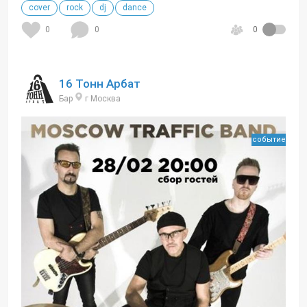
cover
rock
dj
dance
0
0
0
16 Тонн Арбат
Бар
г Москва
событие