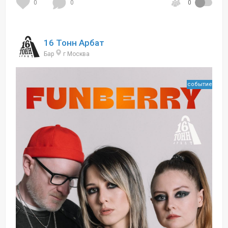
0
0
0
16 Тонн Арбат
Бар
г Москва
событие