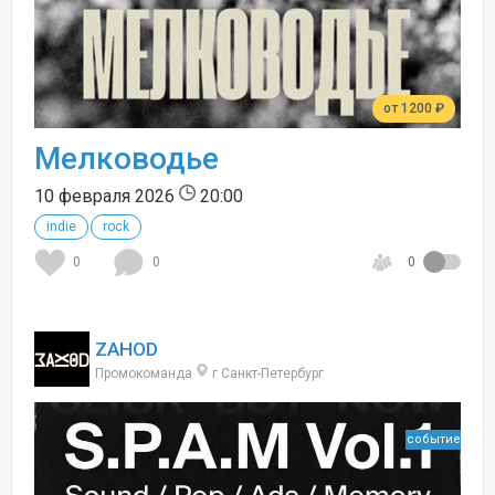
от 1200 ₽
Мелководье
10 февраля 2026
20:00
indie
rock
0
0
0
ZAHOD
Промокоманда
г Санкт-Петербург
событие