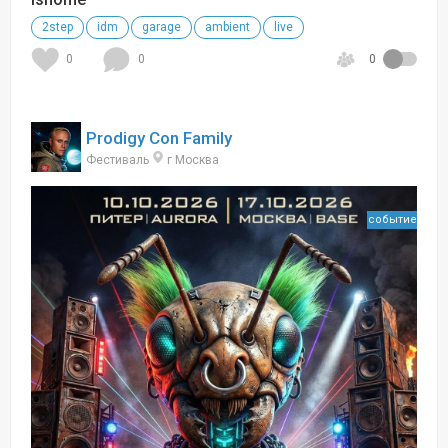
2step
idm
garage
ambient
live
0
0
0
Prodigy Con Family
Фестиваль
г Москва
событие