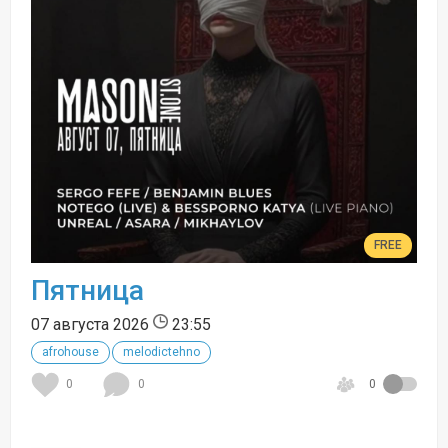
FREE
Пятница
07 августа 2026
23:55
afrohouse
melodictehno
0
0
0