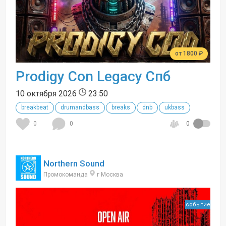
от 1800 ₽
Prodigy Con Legacy Спб
10 октября 2026
23:50
breakbeat
drumandbass
breaks
dnb
ukbass
0
0
0
Northern Sound
Промокоманда
г Москва
событие