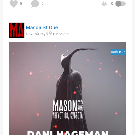
0
0
0
Mason St.One
Ночной клуб
г Москва
событие