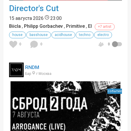
Director's Cut
15 августа 2026
23:00
Biicla
,
Philipp Gorbachev
,
Primitive
,
El
+7 artist
house
basshouse
acidhouse
techno
electro
0
0
0
RNDM
Бар
г Москва
событие