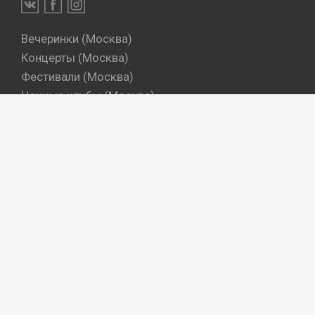
Вечеринки (Москва)
Концерты (Москва)
Фестивали (Москва)
Ночные клубы (Москва)
Бары (Москва)
Dj's (Москва)
Вечеринки (Санкт-Петербург)
Концерты (Санкт-Петербург)
Фестивали (Санкт-Петербург)
Ночные клубы (Санкт-Петербург)
Бары (Санкт-Петербург)
Dj's (Санкт-Петербург)
Места
Артисты
Промокоманды