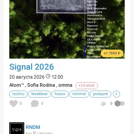
от 7400 ₽
Signal 2026
20 августа 2026
12:00
Atom™
,
Sofia Rodina
,
omma
+24 artist
techno
breakbeat
house
minimal
postpunk
+
0
0
0
RNDM
Бар
г Москва