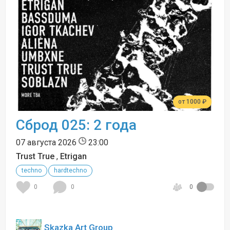
от 1000 ₽
Сброд 025: 2 года
07 августа 2026
23:00
Trust True
,
Etrigan
techno
hardtechno
0
0
0
Skazka Art Group