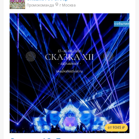
Промокоманда
г Москва
событие
от 9345 ₽