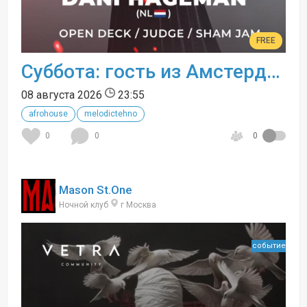
FREE
Суббота: гость из Амстердама
08 августа 2026
23:55
afrohouse
melodictehno
0
0
0
Mason St.One
Ночной клуб
г Москва
событие