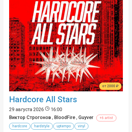
от 2000 ₽
Hardcore All Stars
29 августа 2026
16:00
Виктор Строгонов
,
BloodFire
,
Guyver
+6 artist
hardcore
hardstyle
uptempo
vinyl