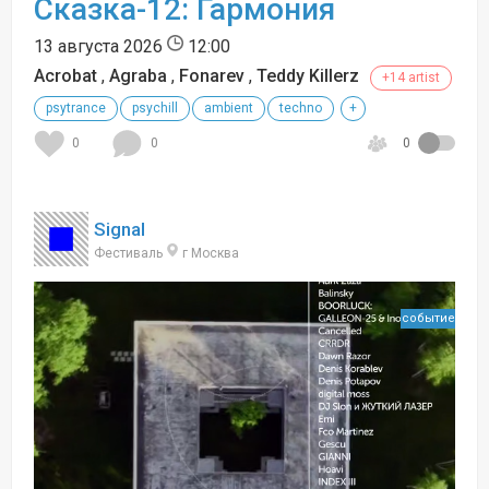
Сказка-12: Гармония
13 августа 2026
12:00
Acrobat
,
Agraba
,
Fonarev
,
Teddy Killerz
+14 artist
psytrance
psychill
ambient
techno
+
0
0
0
Signal
Фестиваль
г Москва
событие