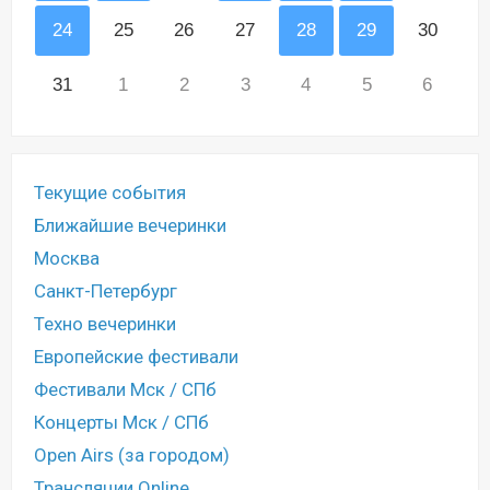
24
25
26
27
28
29
30
31
1
2
3
4
5
6
Текущие события
Ближайшие вечеринки
Москва
Санкт-Петербург
Техно вечеринки
Европейские фестивали
Фестивали Мск / СПб
Концерты Мск / СПб
Open Airs (за городом)
Трансляции Online