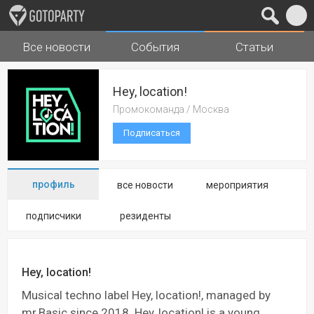
Все новости
События
Статьи
Города
Музыка
Hey, location!
Промокоманда / Москва
Подписаться
профиль
все новости
мероприятия
подписчики
резиденты
Hey, location!
Musical techno label Hey, location!, managed by
mr.Basic since 2018. Hey, location! is a young