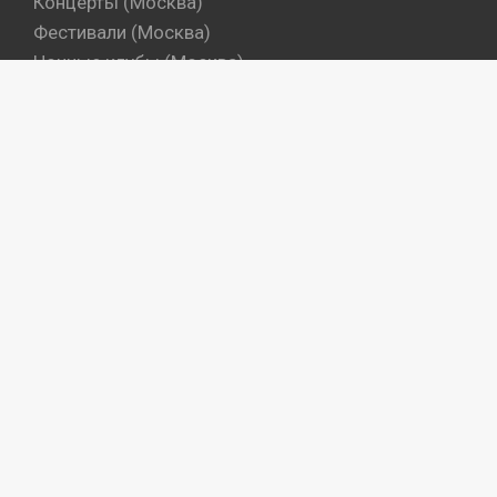
Концерты (Москва)
Фестивали (Москва)
Ночные клубы (Москва)
Бары (Москва)
Dj's (Москва)
Вечеринки (Санкт-Петербург)
Концерты (Санкт-Петербург)
Фестивали (Санкт-Петербург)
Ночные клубы (Санкт-Петербург)
Бары (Санкт-Петербург)
Dj's (Санкт-Петербург)
Места
Артисты
Промокоманды
Объекты
«© Ресурс создан силами и средствами
ООО