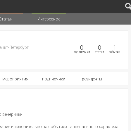
Статьи
Интересное
иц
0
0
1
анкт-Петербург
подписчики
статьи
события
мероприятия
подписчики
резиденты
 вечеринки .
мание исключительно на событиях танцевального характера