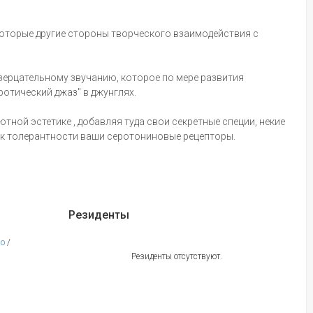
оторые другие стороны творческого взаимодействия с
озерцательному звучанию, которое по мере развития
эротический джаз" в джунглях.
ной эстетике , добавляя туда свои секретные специи, некие
 к толерантности ваши серотониновые рецепторы.
Резиденты
no
/
Резиденты отсутствуют.