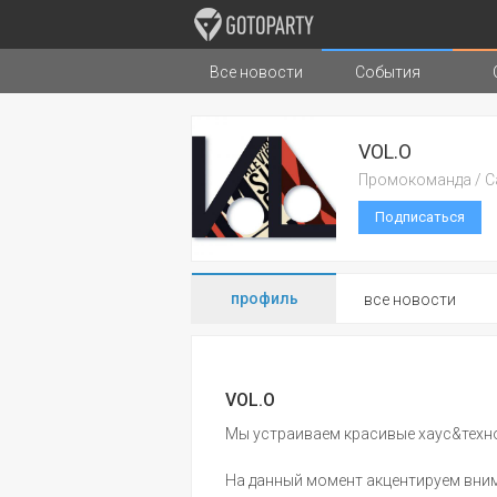
Все новости
События
Города
Музыка
Типы стран
VOL.O
Промокоманда / С
Подписаться
профиль
все новости
VOL.O
Мы устраиваем красивые хаус&техно
На данный момент акцентируем вни