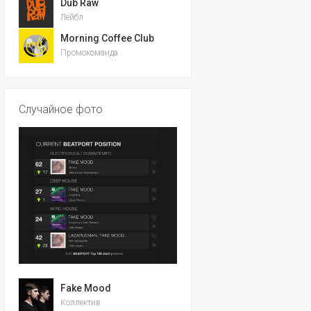
Dub Raw
Лейбл
Morning Coffee Club
Промокоманда
Случайное фото
Fake Mood
Коллектив