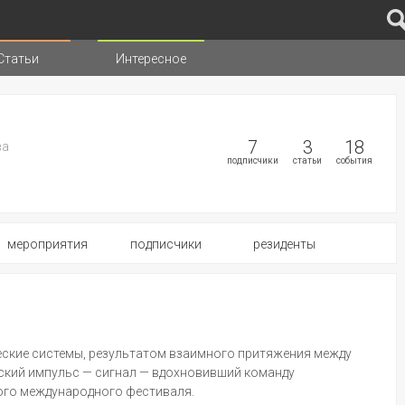
Статьи
Интересное
иц
7
3
18
ва
подписчики
статьи
события
мероприятия
подписчики
резиденты
ческие системы, результатом взаимного притяжения между
ский импульс — сигнал — вдохновивший команду
ого международного фестиваля.