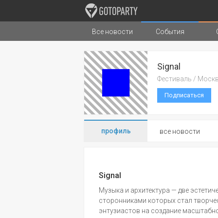
Все новости
События
Города
Музыка
Типы стран
Signal
Фестиваль / Моск
Подписаться
профиль
все новости
Signal
Музыка и архитектура — две эстети
сторонниками которых стал творче
энтузиастов на создание масштабн