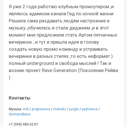
Я уже 2 года работаю клубным промоутером ,и
являюсь админом канала Гид по ночной жизни .
Решила сама раздавать людям настроение и
музыку ,обучилась и стала диджеем ,и в этот
момент мне предложили стать Артом пятничных
вечеринок , и тут и пришла идея в голову
создать новую промо команду и устраивать
вечеринки в разных стилях ,то есть неформат )
полный underground и свобода мыслей ! Так и
возник проект Rave Generation (Поколение Рейва
)
Контакты
Музыка:
indi
/
progressive
/
melodic
/
jungle
/
psytrance
/
drumandbass
+7 (999) 980-32-07