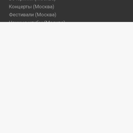
Концерты (Москва)
Фестивали (Москва)
Ночные клубы (Москва)
Бары (Москва)
Dj's (Москва)
Вечеринки (Санкт-Петербург)
Концерты (Санкт-Петербург)
Фестивали (Санкт-Петербург)
Ночные клубы (Санкт-Петербург)
Бары (Санкт-Петербург)
Dj's (Санкт-Петербург)
Места
Артисты
Промокоманды
Объекты