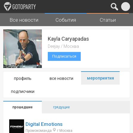
Все новости
События
Статьи
Города
Музыка
Kayla Caryapadas
Deejay / Москва
Подписаться
мероприятия
профиль
все новости
подписчики
прошедшие
грядущие
Digital Emotions
Промокоманда
г Москва