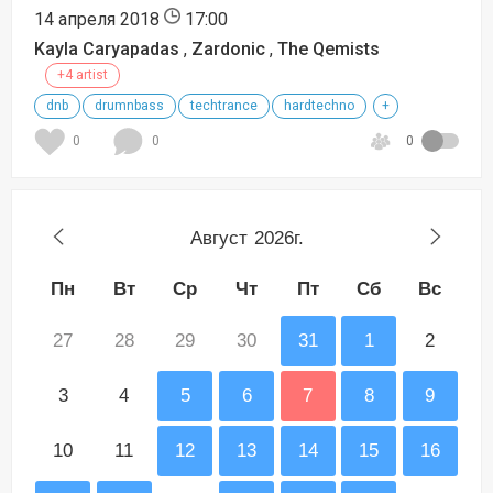
14 апреля 2018
17:00
Kayla Caryapadas
,
Zardonic
,
The Qemists
+4 artist
dnb
drumnbass
techtrance
hardtechno
+
0
0
0
Август
2026г.
Пн
Вт
Ср
Чт
Пт
Сб
Вс
27
28
29
30
31
1
2
3
4
5
6
7
8
9
10
11
12
13
14
15
16