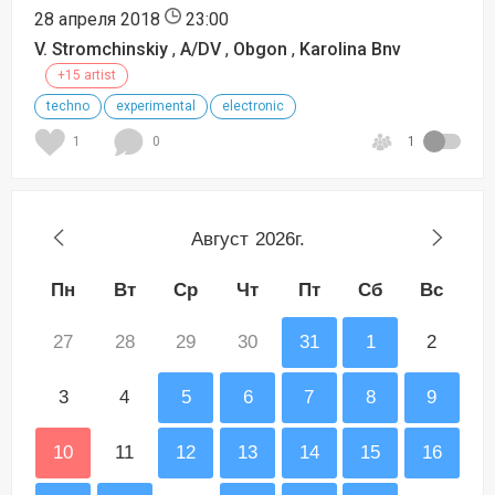
28 апреля 2018
23:00
V. Stromchinskiy
,
A/DV
,
Obgon
,
Karolina Bnv
+15 artist
techno
experimental
electronic
1
0
1
Август
2026г.
Пн
Вт
Ср
Чт
Пт
Сб
Вс
27
28
29
30
31
1
2
3
4
5
6
7
8
9
10
11
12
13
14
15
16