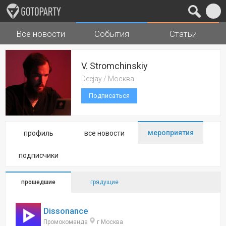
Все новости
События
Статьи
Города
Музыка
V. Stromchinskiy
Deejay / Москва
Подписаться
мероприятия
профиль
все новости
подписчики
прошедшие
грядущие
Dissonance
Промокоманда
г Москва