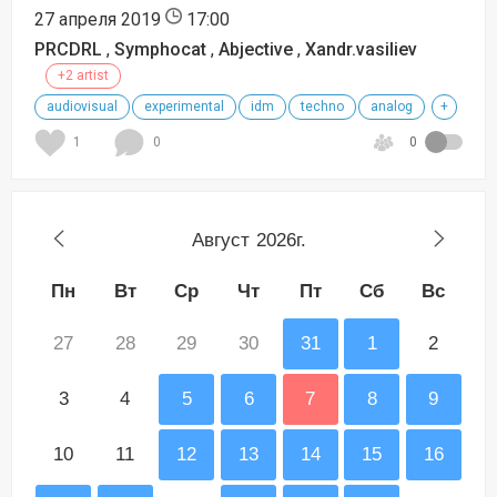
27 апреля 2019
17:00
PRCDRL
,
Symphocat
,
Abjective
,
Xandr.vasiliev
+2 artist
audiovisual
experimental
idm
techno
analog
+
1
0
0
Август
2026г.
Пн
Вт
Ср
Чт
Пт
Сб
Вс
27
28
29
30
31
1
2
3
4
5
6
7
8
9
10
11
12
13
14
15
16