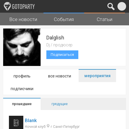
Все новости
События
Статьи
Города
Музыка
Dalglish
Dj / продюсер
Подписаться
мероприятия
профиль
все новости
подписчики
прошедшие
грядущие
Blank
Ночной клуб
г Санкт-Петербург