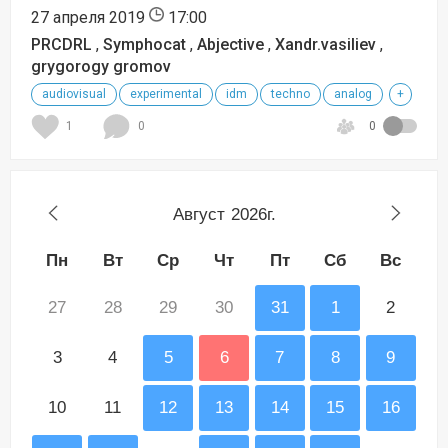
27 апреля 2019
17:00
PRCDRL
,
Symphocat
,
Abjective
,
Xandr.vasiliev
,
grygorogy gromov
audiovisual
experimental
idm
techno
analog
+
1
0
0
Август
2026г.
Пн
Вт
Ср
Чт
Пт
Сб
Вс
27
28
29
30
31
1
2
3
4
5
6
7
8
9
10
11
12
13
14
15
16