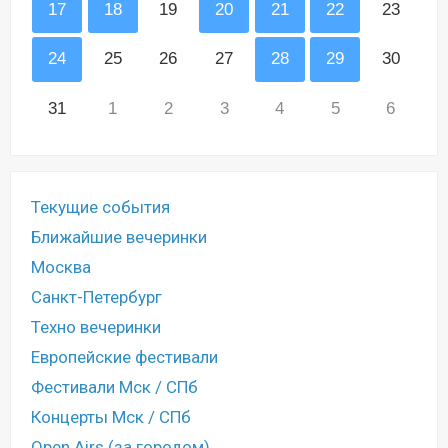
17
18
19
20
21
22
23
24
25
26
27
28
29
30
31
1
2
3
4
5
6
Текущие события
Ближайшие вечеринки
Москва
Санкт-Петербург
Техно вечеринки
Европейские фестивали
Фестивали Мск / СПб
Концерты Мск / СПб
Open Airs (за городом)