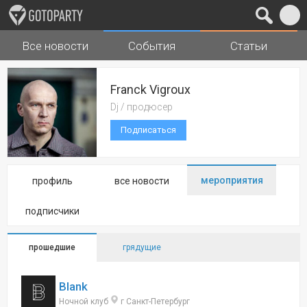
Все новости
События
Статьи
Города
Музыка
Franck Vigroux
Dj / продюсер
Подписаться
мероприятия
профиль
все новости
подписчики
прошедшие
грядущие
Blank
Ночной клуб
г Санкт-Петербург