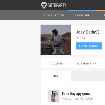
Все новости
События
Города
Музыка
Типы стран
Joey Bada$$
Певец
Подписаться
профиль
все новости
все
Тоня Изумрудова
Москва, Санкт-Петербург