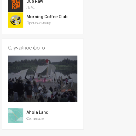
Dub Raw
Лейбл
Morning Coffee Club
Промокоманда
Случайное фото
Ahola Land
Фестиваль