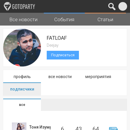
Все новости
События
Статьи
Города
Музыка
FATLOAF
Deejay
Подписаться
профиль
все новости
мероприятия
подписчики
все
Тоня Изумрудова
6
43
64