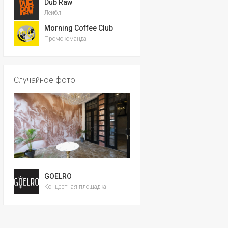
Dub Raw
Лейбл
Morning Coffee Club
Промокоманда
Случайное фото
GOELRO
Концертная площадка