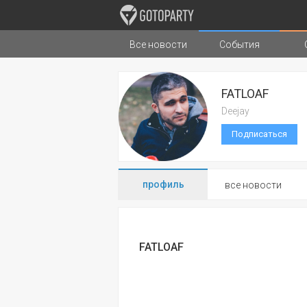
Все новости
События
Города
Музыка
Типы стран
FATLOAF
Deejay
Подписаться
профиль
все новости
FATLOAF