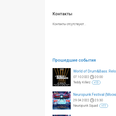
Контакты
Контакты отсутствуют...
Прошедшие события
World of Drum&Bass: Rel
07.10.2022
20:00
Teddy Killerz
+13
Neuropunk Festival (Моск
29.04.2022
23:30
Neuropunk Squad
+11