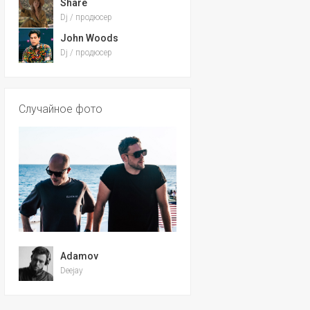
Share
Dj / продюсер
John Woods
Dj / продюсер
Случайное фото
Adamov
Deejay