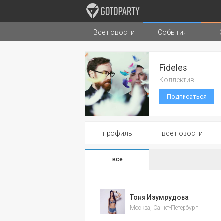
Все новости
События
Города
Музыка
Типы стран
Fideles
Коллектив
Подписаться
профиль
все новости
все
Тоня Изумрудова
Москва, Санкт-Петербург