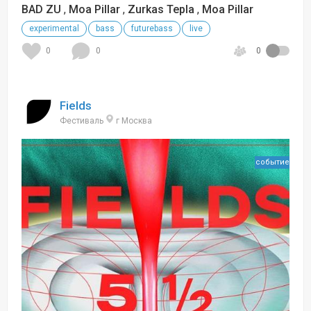
BAD ZU
,
Moa Pillar
,
Zurkas Tepla
,
Moa Pillar
experimental
bass
futurebass
live
0
0
0
Fields
Фестиваль
г Москва
событие