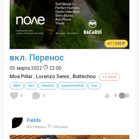
от 1200 ₽
вкл. Перенос
05 марта 2022
22:00
Moa Pillar
,
Lorenzo Senni
,
Buttechno
+3 artist
ebm
idm
electro
experimental
live
0
0
0
Fields
Фестиваль
г Москва