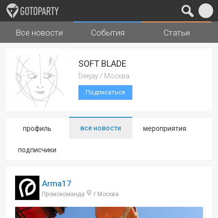
Все новости
События
Статьи
Города
Музыка
SOFT BLADE
Deejay / Москва
Подписаться
все новости
профиль
мероприятия
подписчики
Arma17
Промокоманда
г Москва