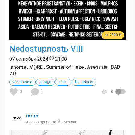
от 2800 ₽
Nedostupnostь VIII
07 сентября 2024
21:00
Ishome
,
M()RE
,
Summer of Haze
,
Asenssia
,
BAD
ZU
witchhouse
garage
glitch
futurebass
0
0
0
поле
Арт пространство
г Москва