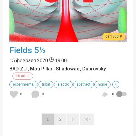
от 1500 ₽
Fields 5½
15 февраля 2020
19:00
BAD ZU
,
Moa Pillar
,
Shadowax
,
Dubrovsky
+6 artist
experimental
tribal
electro
abstract
noise
+
0
0
0
1
2
>
>>