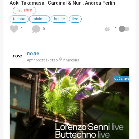
Aoki Takamasa
,
Cardinal & Nun
,
Andrea Ferlin
+23 artist
techno
minimal
house
live
0
0
0
поле
Арт пространство
г Москва
событие