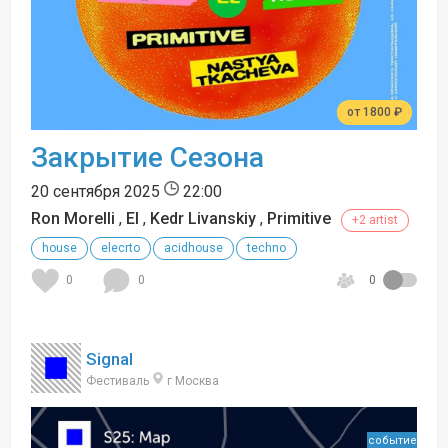
от 1800 ₽
Закрытие Сезона
20 сентября 2025
22:00
Ron Morelli
,
El
,
Kedr Livanskiy
,
Primitive
+2 artist
house
elecrto
acidhouse
techno
0
0
0
Signal
Фестиваль
г Москва
событие