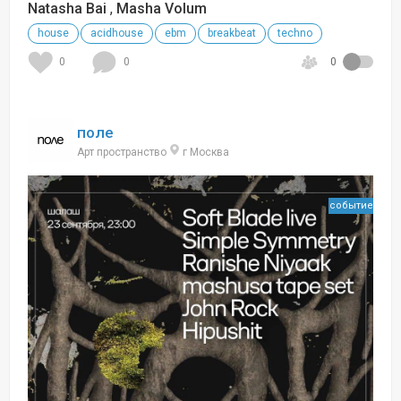
Natasha Bai
,
Masha Volum
house
acidhouse
ebm
breakbeat
techno
0
0
0
поле
Арт пространство
г Москва
событие