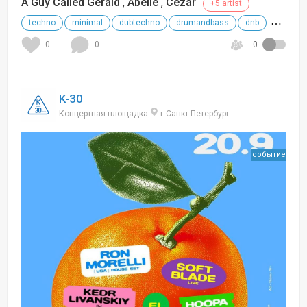
A Guy Called Gerald
,
Abelle
,
Cezar
+5 artist
techno
minimal
dubtechno
drumandbass
dnb
+
0
0
0
K-30
Концертная площадка
г Санкт-Петербург
событие