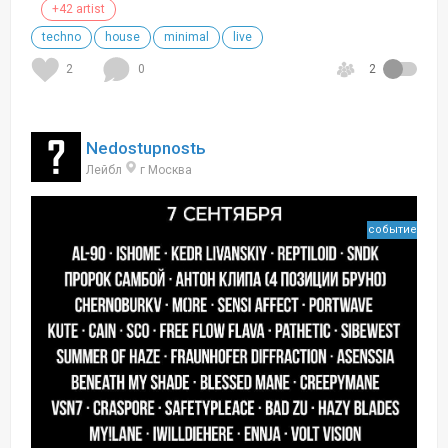
+42 artist
techno
house
minimal
live
2
0
2
Nedostupnostь
Лейбл
г Москва
событие