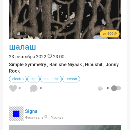
от 600 ₽
шалаш
23 сентября 2022
23:00
Simple Symmetry
,
Ranishe Niyaak
,
Hipushit
,
Jonny
Rock
electro
idm
industrial
techno
0
0
0
Signal
Фестиваль
г Москва