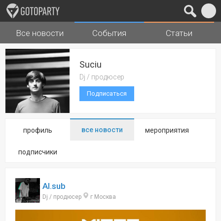
Все новости
События
Статьи
Города
Музыка
Suciu
Dj / продюсер
Подписаться
все новости
профиль
мероприятия
подписчики
Al.sub
Dj / продюсер
г Москва