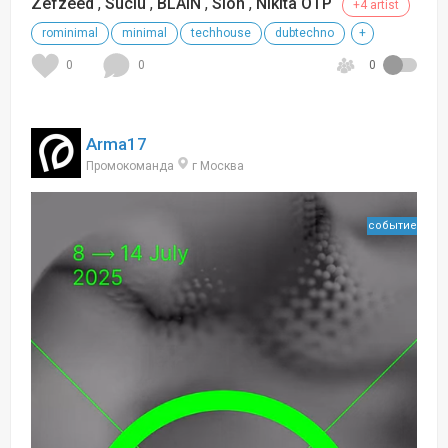
Zefzeed
,
Suciu
,
BLAiN
,
Slon
,
Nikita OTP
+4 artist
rominimal
minimal
techhouse
dubtechno
+
0
0
0
Arma17
Промокоманда
г Москва
событие