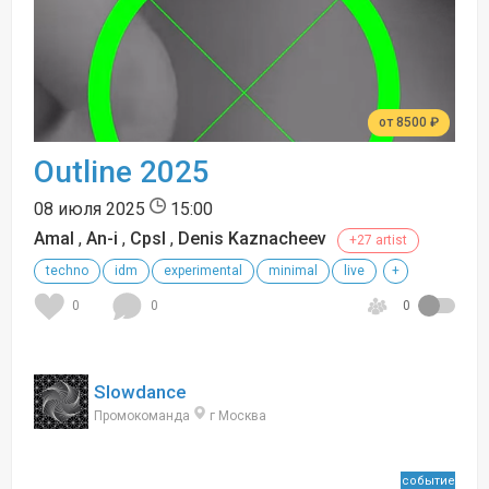
от 8500 ₽
Outline 2025
08 июля 2025
15:00
Amal
,
An-i
,
Сpsl
,
Denis Kaznacheev
+27 artist
techno
idm
experimental
minimal
live
+
0
0
0
Slowdance
Промокоманда
г Москва
событие